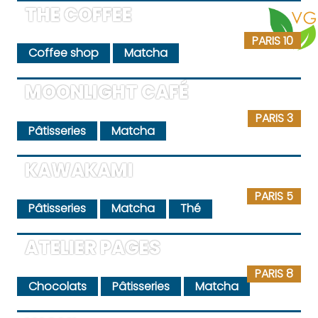
THE COFFEE
PARIS 10
Coffee shop
Matcha
MOONLIGHT CAFÉ
PARIS 3
Pâtisseries
Matcha
KAWAKAMI
PARIS 5
Pâtisseries
Matcha
Thé
ATELIER PAGES
PARIS 8
Chocolats
Pâtisseries
Matcha