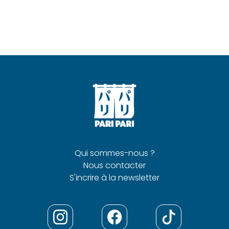
Qui sommes-nous ?
Nous contacter
S'incrire à la newsletter