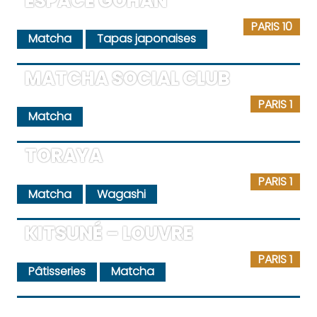
ESPACE GOHAN
PARIS 10
Matcha
Tapas japonaises
MATCHA SOCIAL CLUB
PARIS 1
Matcha
TORAYA
PARIS 1
Matcha
Wagashi
KITSUNÉ – LOUVRE
PARIS 1
Pâtisseries
Matcha