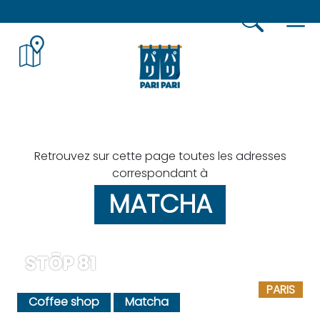
Skip
to
content
Retrouvez sur cette page toutes les adresses
correspondant à
MATCHA
STŌP 81
PARIS
Coffee shop
Matcha