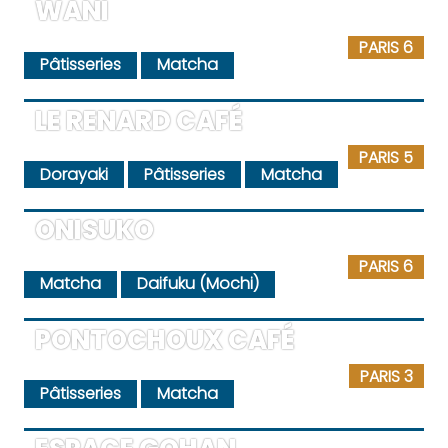
WANI
PARIS 6
Pâtisseries
Matcha
LE RENARD CAFÉ
PARIS 5
Dorayaki
Pâtisseries
Matcha
ONISUKO
PARIS 6
Matcha
Daifuku (Mochi)
PONTOCHOUX CAFÉ
PARIS 3
Pâtisseries
Matcha