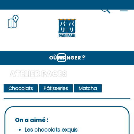
Skip
to
content
OÙ MANGER ?
BAR KARAOKE
ATELIER PAGES
SUSHI
VEGAN
Chocolats
Pâtisseries
Matcha
NOUILLES
STREET-FOOD
SHOKUDÔ
On a aimé :
GASTRONOMIE
Les chocolats exquis
IZAKAYA