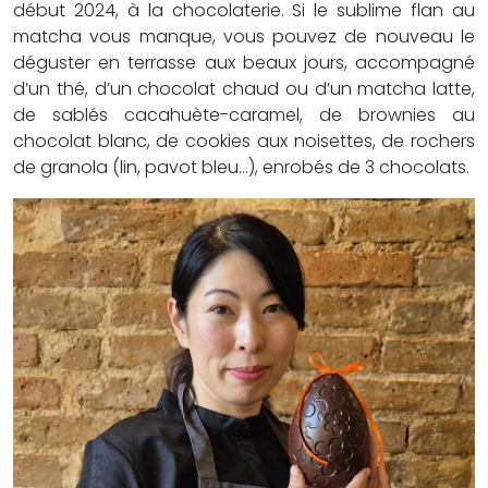
début 2024, à la chocolaterie. Si le sublime flan au
matcha vous manque, vous pouvez de nouveau le
déguster en terrasse aux beaux jours, accompagné
d’un thé, d’un chocolat chaud ou d’un matcha latte,
de sablés cacahuète-caramel, de brownies au
chocolat blanc, de cookies aux noisettes, de rochers
de granola (lin, pavot bleu…), enrobés de 3 chocolats.