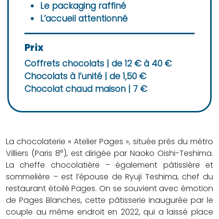
Le packaging raffiné
PÂTISSERIE ET KISSATEN
L’accueil attentionné
CHEF·FES À DOMICILE
Prix
Coffrets chocolats | de 12 € à 40 €
Chocolats à l’unité | de 1,50 €
Chocolat chaud maison | 7 €
La chocolaterie « Atelier Pages », située près du métro
e
Villiers (Paris 8
), est dirigée par Naoko Oishi-Teshima.
La cheffe chocolatière – également pâtissière et
sommelière – est l’épouse de Ryuji Teshima, chef du
restaurant étoilé Pages. On se souvient avec émotion
de Pages Blanches, cette pâtisserie inaugurée par le
couple au même endroit en 2022, qui a laissé place