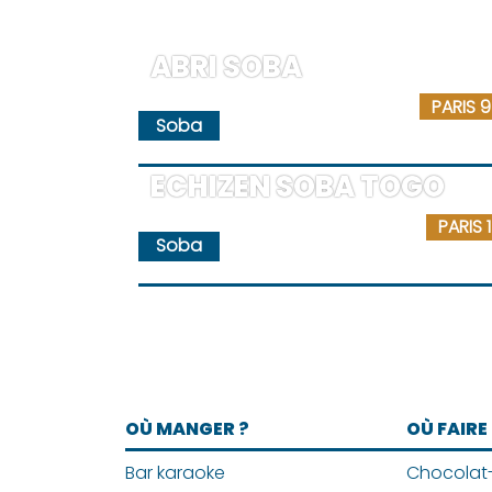
ABRI SOBA
PARIS 9
Soba
ECHIZEN SOBA TOGO
PARIS 1
Soba
OÙ MANGER ?
OÙ FAIRE
Bar karaoke
Chocolat-