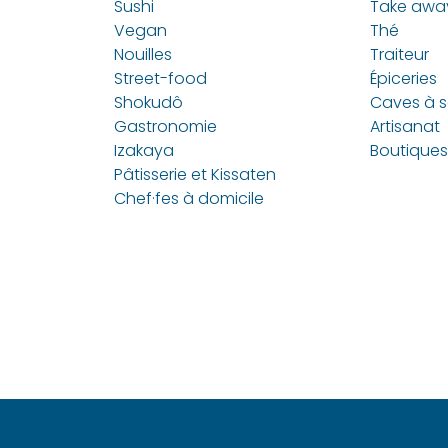
Sushi
Take awa
Vegan
Thé
Nouilles
Traiteur
Street-food
Épiceries
Shokudô
Caves à 
Gastronomie
Artisanat
Izakaya
Boutiques
Pâtisserie et Kissaten
Chef·fes à domicile