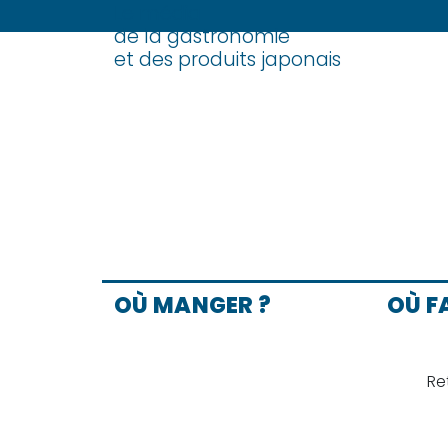
Le média
de la gastronomie
Skip
et des produits japonais
to
content
OÙ MANGER ?
OÙ F
Re