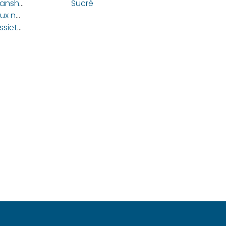
La lie de saké et les baies de sansho Asakura, deux trésors méconnus de la gastronomie japonaise
Sucré
Le hōjicha, thé vert japonais aux notes torréfiées
Des fleurs de cerisiers dans l’assiette : où déguster des spécialités à base de Sakura ?