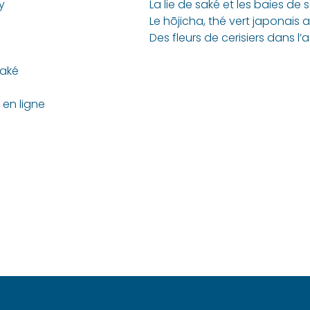
y
saké
 en ligne