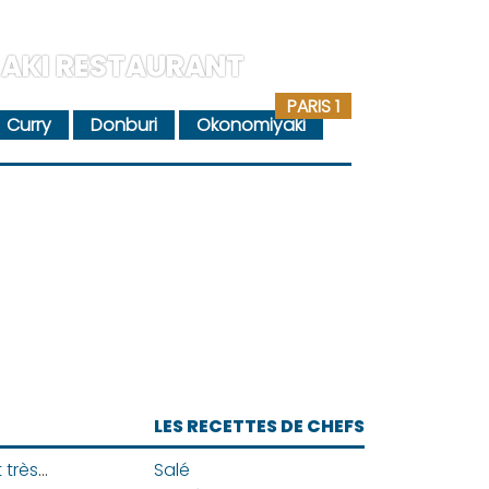
AKI RESTAURANT
PARIS 1
Curry
Donburi
Okonomiyaki
LES RECETTES DE CHEFS
Le parfait japonais, un dessert très créatif
Salé