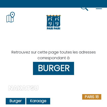
Skip
to
content
Retrouvez sur cette page toutes les adresses
correspondant à
BURGER
NAKATSU
PARIS 18
Burger
Karaage