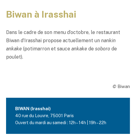
Biwan à Irasshai
Dans le cadre de son menu d’octobre, le restaurant
Biwan d’Irasshai propose actuellement un
nankin
ankake
(potimarron et sauce
ankake
de
soboro
de
poulet).
©
Biwan
BIWAN (Irasshai)
40 rue du Louvre, 75001 Paris
Ouvert du mardi au samedi : 12h – 14h | 19h – 22h