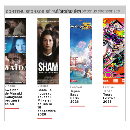
Voir plus de contenus sponsorisés
CONTENU SPONSORISÉ PAR
DIGIBU.NET
Cinéma
Cinéma
Festival
Festival
Kwaïdan
Sham, le
Japan
Japan
de Masaki
nouveau
Expo
Tours
Kobayashi
Takashi
Paris
Festival
restauré
Miike en
2026
2026
en 4k
salles le
16
septembre
2026