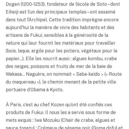
Dogen (1200-1253), fondateur de l’école de Soto – dont
Eiheiji est l’un des principaux temples – ont essaimé
dans tout l’Archipel. Cette tradition imprègne encore
aujourd’hui la manière de vivre des habitants et des
artisans de Fukui, sensibles à la générosité de la
nature qui leur fournit les matériaux pour travailler
(bois, laque, argile pour les potiers, végétaux pour le
papier…). Elle les nourrit aussi : algues kombu, crabe
des neiges, poissons et fruits de mer de la baie de
Wakasa… Naguère, on nommait « Saba-kaïdo » (« Route
du maquereau »), le chemin menant de la petite ville
portuaire d’Obama à Kyoto.
À Paris, c’est au chef Kozen qu’ont été confiés ces
produits de Fukui. Il nous les a servis sous forme de
mets exquis : Iwa Mozuku (Chair de crabe, algues et
sauce tosazu) ; Crémeux de sésame noir (Goma dofu) et