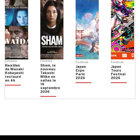
Cinéma
Cinéma
Festival
Festival
Kwaïdan
Sham, le
Japan
Japan
de Masaki
nouveau
Expo
Tours
Kobayashi
Takashi
Paris
Festival
restauré
Miike en
2026
2026
en 4k
salles le
16
septembre
2026