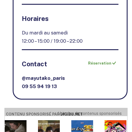
Horaires
Du mardi au samedi
12:00 – 15:00 / 19:00 – 22:00
Contact
Réservation
@mayutako_paris
09 55 94 19 13
Voir plus de contenus sponsorisés
CONTENU SPONSORISÉ PAR
DIGIBU.NET