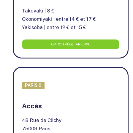
Takoyaki | 8 €
Okonomiyaki | entre 14 € et 17 €
Yakisoba | entre 12 € et 15 €
OPTION VÉGÉTARIENNE
PARIS 9
+
Accès
−
48 Rue de Clichy
75009 Paris