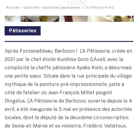
KG
Accueil
»
Gourmet
»
Epiceries japonaises
»
L’A Pâtisserie KG
Pâtisseries
Après Fontainebleau, Barbizon ! L’A Pâtisserie, créée en
2021 par le chef étoilé Kunihisa Goto (L’Axel), avec la
complicité la cheffe pâtissière Ayako Kishi, a désormais
une petite sœur. Située dans la rue principale du village
mythique de la peinture pré-impressionniste, juste à
côté de l’atelier où Jean-François Millet peignit
l’Angélus, L’A Pâtisserie de Barbizon, ouverte depuis le 4
avril, a été inaugurée le 5 mai en présence des autorités
locales, dont le député de la deuxième circonscription
de Seine-et-Marne et ex-ministre, Frédéric Valletoux.