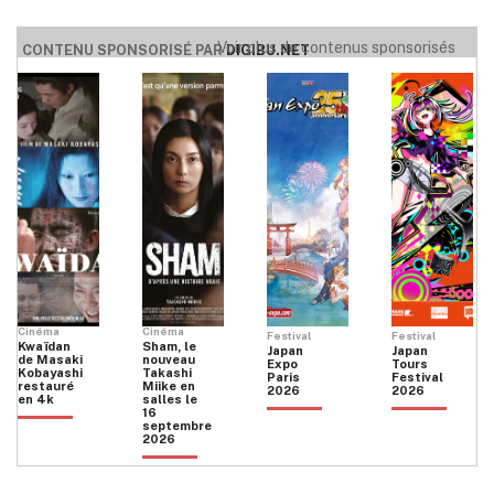
Voir plus de contenus sponsorisés
CONTENU SPONSORISÉ PAR
DIGIBU.NET
Cinéma
Cinéma
Festival
Festival
Kwaïdan
Sham, le
Japan
Japan
de Masaki
nouveau
Expo
Tours
Kobayashi
Takashi
Paris
Festival
restauré
Miike en
2026
2026
en 4k
salles le
16
septembre
2026