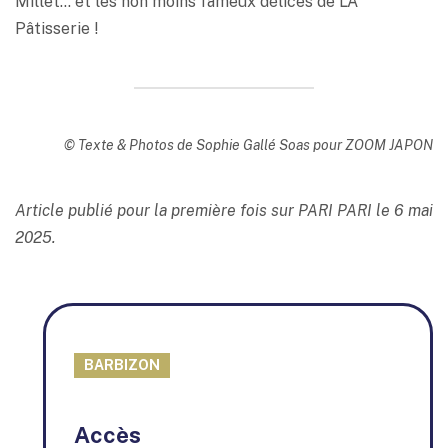
Millet… et les non moins fameux délices de L’A
Pâtisserie !
© Texte & Photos de Sophie Gallé Soas pour ZOOM JAPON
Article publié pour la première fois sur PARI PARI le 6 mai
2025.
BARBIZON
+
Accès
−