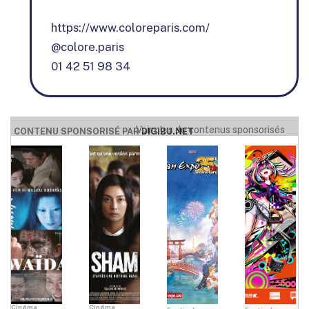
https://www.coloreparis.com/
@colore.paris
01 42 51 98 34
Voir plus de contenus sponsorisés
CONTENU SPONSORISÉ PAR
DIGIBU.NET
Cinéma
Cinéma