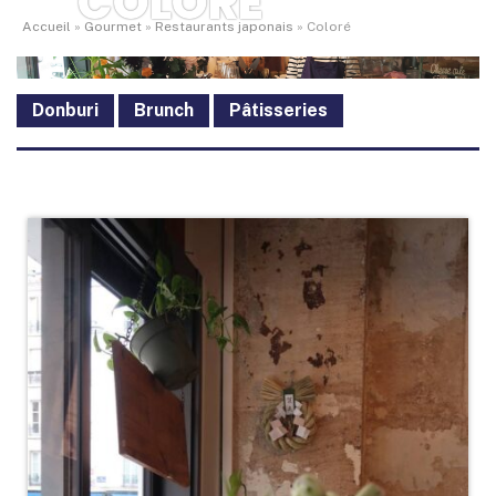
COLORÉ
Accueil
»
Gourmet
»
Restaurants japonais
»
Coloré
Donburi
Brunch
Pâtisseries