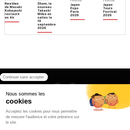
Festival
Festival
Kwaïdan
Sham, le
Japan
Japan
de Masaki
nouveau
Expo
Tours
Kobayashi
Takashi
Paris
Festival
restauré
Miike en
2026
2026
en 4k
salles le
16
septembre
2026
Facebook
Instagram
HOME
QUI SOMMES NOUS
CONTACT
POLITIQUE DE CONFIDENTIALITÉ
日本語