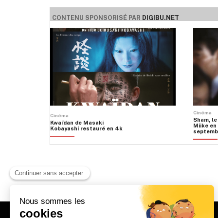
CONTENU SPONSORISÉ PAR
DIGIBU.NET
Cinéma
Cinéma
Sham, le
Kwaïdan de Masaki
Miike en 
Kobayashi restauré en 4k
septemb