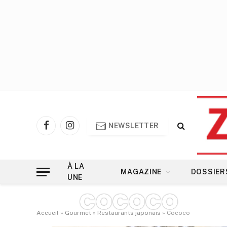
NEWSLETTER
Facebook
Instagram
À LA
MAGAZINE
DOSSIER
UNE
COCOCO
Accueil
»
Gourmet
»
Restaurants japonais
»
Cococo