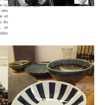
 riz,
© Photo : Julien Vallé
s des
ké et
s, du
… et
siles