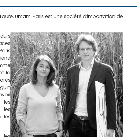
Laure, Umami Paris est une société d’importation de
eurs
paces
Paris
erre
amme
et la
borés
guin
avoir
 les
 les
 les
 les