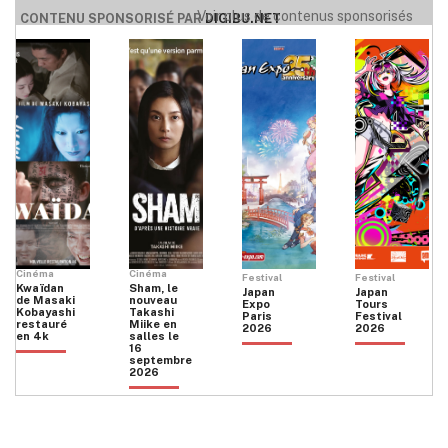
Voir plus de contenus sponsorisés
CONTENU SPONSORISÉ PAR
DIGIBU.NET
Cinéma
Cinéma
Festival
Festival
Kwaïdan
Sham, le
Japan
Japan
de Masaki
nouveau
Expo
Tours
Kobayashi
Takashi
Paris
Festival
restauré
Miike en
2026
2026
en 4k
salles le
16
septembre
2026