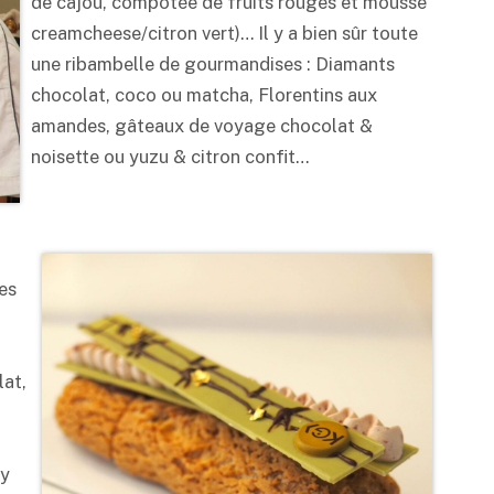
de cajou, compotée de fruits rouges et mousse
creamcheese/citron vert)… Il y a bien sûr toute
une ribambelle de gourmandises : Diamants
chocolat, coco ou matcha, Florentins aux
amandes, gâteaux de voyage chocolat &
noisette ou yuzu & citron confit…
ées
lat,
ly