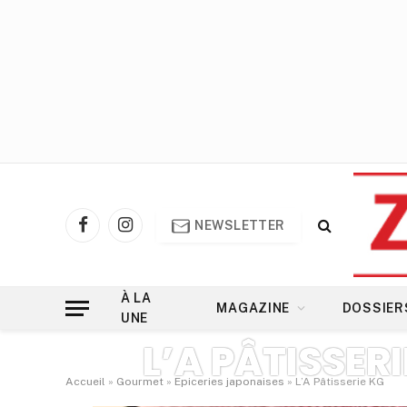
NEWSLETTER
Facebook
Instagram
À LA
MAGAZINE
DOSSIER
UNE
L’A PÂTISSERI
Accueil
»
Gourmet
»
Epiceries japonaises
»
L’A Pâtisserie KG