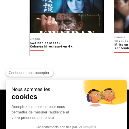
Cinéma
Cinéma
Sham, le
Kwaïdan de Masaki
Miike en 
Kobayashi restauré en 4k
septemb