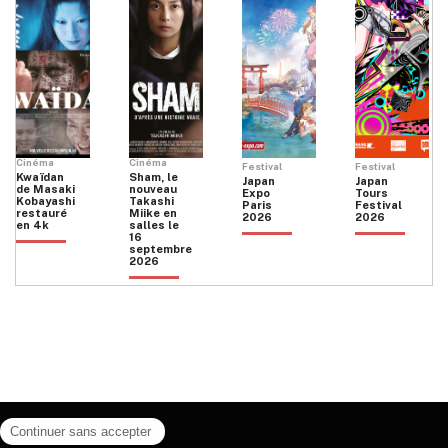
Cinéma
Cinéma
Festival
Festival
Kwaïdan
Sham, le
Japan
Japan
de Masaki
nouveau
Expo
Tours
Kobayashi
Takashi
Paris
Festival
restauré
Miike en
2026
2026
en 4k
salles le
16
septembre
2026