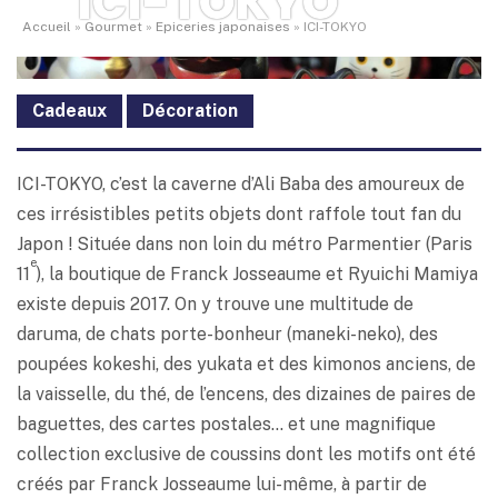
ICI-TOKYO
Accueil
»
Gourmet
»
Epiceries japonaises
»
ICI-TOKYO
Cadeaux
Décoration
ICI-TOKYO, c’est la caverne d’Ali Baba des amoureux de
ces irrésistibles petits objets dont raffole tout fan du
Japon ! Située dans non loin du métro Parmentier (Paris
e
11
), la boutique de Franck Josseaume et Ryuichi Mamiya
existe depuis 2017. On y trouve une multitude de
daruma, de chats porte-bonheur (maneki-neko), des
poupées kokeshi, des yukata et des kimonos anciens, de
la vaisselle, du thé, de l’encens, des dizaines de paires de
baguettes, des cartes postales… et une magnifique
collection exclusive de coussins dont les motifs ont été
créés par Franck Josseaume lui-même, à partir de