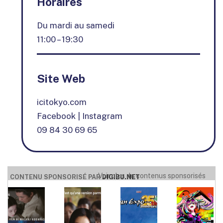
Horaires
Du mardi au samedi
11:00 – 19:30
Site Web
icitokyo.com
Facebook
|
Instagram
09 84 30 69 65
Voir plus de contenus sponsorisés
CONTENU SPONSORISÉ PAR
DIGIBU.NET